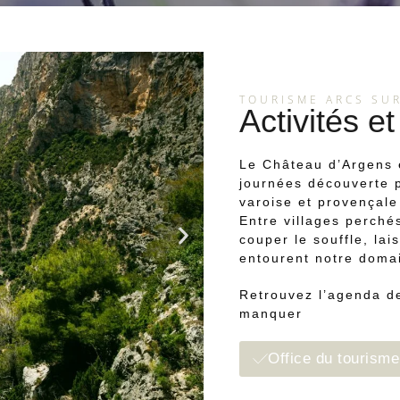
TOURISME ARCS SU
Activités e
Le Château d’Argens e
journées découverte p
varoise et provençale
Entre villages perché
couper le souffle, lai
entourent notre doma
Retrouvez l’agenda d
manquer
Office du tourism