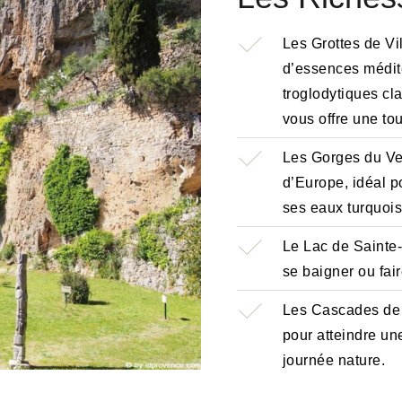
Les Grottes de Vi
d’essences médite
troglodytiques cl
vous offre une to
Les Gorges du Ve
d’Europe, idéal p
ses eaux turquois
Le Lac de Sainte-
se baigner ou fai
Les Cascades de S
pour atteindre un
journée nature.