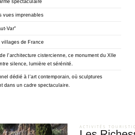
harme spectaculaire
es vues imprenables
ut-Var”
x villages de France
e l’architecture cistercienne, ce monument du XIIe
tre silence, lumière et sérénité.
nel dédié à l’art contemporain, où sculptures
t dans un cadre spectaculaire.
ACTIVITÉS TOURIST
Les Riches