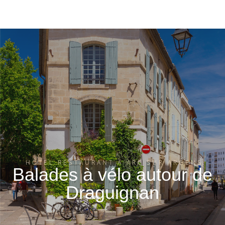
HÔTEL RESTAURANT À ARC SUR ARGENS
Balades à vélo autour de
Draguignan