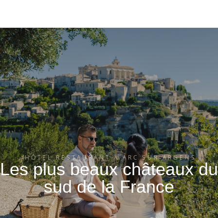
HÔTEL RESTAURANT À ARC SUR ARGENS
Les plus beaux châteaux du
sud de la France